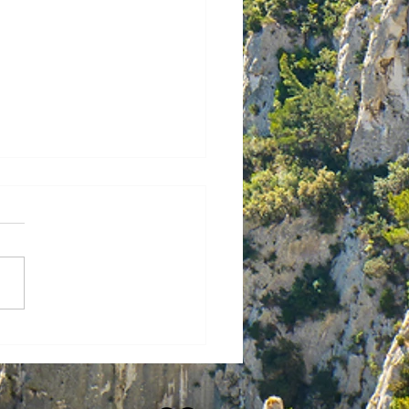
ous-marin sera bien
sformé en musée
éputé Yannick Chenevard
ure: l'ancien sous-marin
aire d'attaque (SNA)
ianca doit rejoindre la
ale du Var pour...