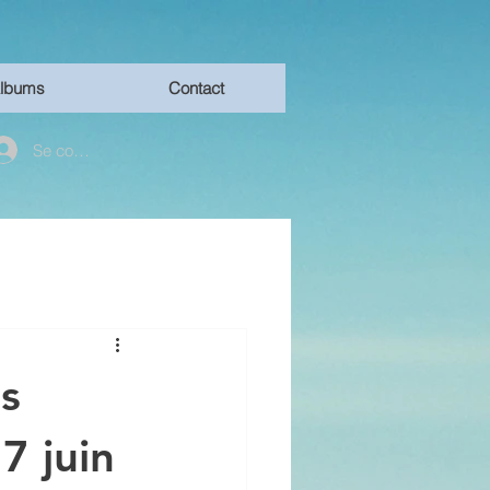
lbums
Contact
Se connecter
s
7 juin