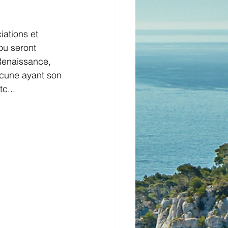
ations et 
ou seront 
Renaissance, 
acune ayant son 
c...