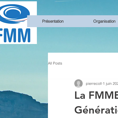
Présentation
Organisation
All Posts
pierrecoll
1 juin 20
La FMME
Générati