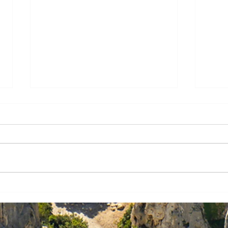
Le sous-marin Casabianca
Un s
de retour à Toulon,
tran
transformé en musée
D’ici dix ans, le sous-marin
Le d
nucléaire d’attaque Casabianca,
l'ass
qui a quitté le service actif en
nuclé
2023, devrait être transformé en
Casab
un...
capit